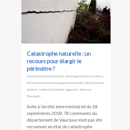
Catastrophe naturelle : un
recours pour élargir le
périmètre ?
|
actualité de nos communes
,
Aménagement du territoire
,
Environnement et développement durable
,
Nos prises de
position
,
Urbanisme, habitat, logement
,
Voirie et
Transports
Suite à l’arrêté interministériel du 18
septembres 2018, 78 communes du
département de Vaucluse n’ont pas été
reconnues en état de catastrophe