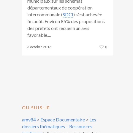
municipaux sur les schémas
départementaux de coopération
intercommunale (
SDCI
) s’est achevée
fin août. Environ 85% des propositions
des préfets ont recueilli un avis
favorable....
3 octobre 2016
0
OÙ SUIS-JE
amv84
>
Espace Documentaire
>
Les
dossiers thématiques – Ressources