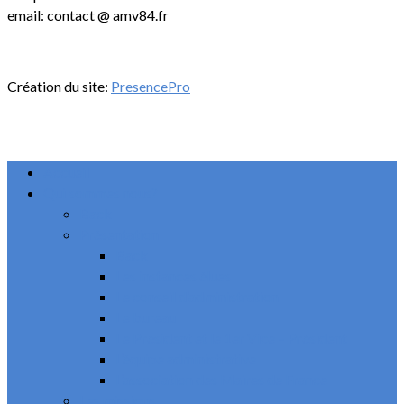
email: contact @ amv84.fr
Création du site:
PresencePro
Accueil
Qui sommes nous?
Back
Présentation
Back
Les instances élues
Le conseil d’administration
Le bureau
Le Président et le 1er Vice – Président
L’équipe administrative
L’association des Maires de France
Les missions