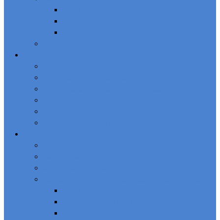
Back
Les statuts
Les représentations dans les instances
Les grands rendez-vous des élus
Ici en Vaucluse
Back
Notre action en Vaucluse
Actualité de nos intercommunalités
Actualités de nos communes
Nos élus
Nos prises de position
Espace Documentaire
Back
Ressources
Actualité nationale
Les dossiers thématiques – Ressources juridiques
Back
Organisation et gestion communale
Finances et fiscalités locales