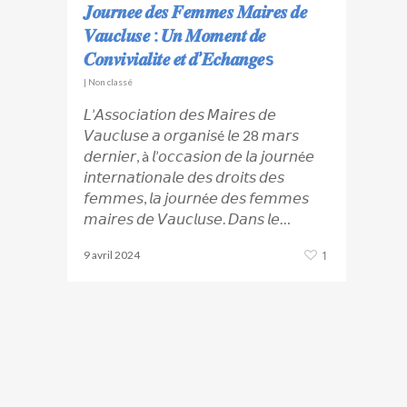
𝑱𝒐𝒖𝒓𝒏𝒆𝒆 𝒅𝒆𝒔 𝑭𝒆𝒎𝒎𝒆𝒔 𝑴𝒂𝒊𝒓𝒆𝒔 𝒅𝒆
𝑽𝒂𝒖𝒄𝒍𝒖𝒔𝒆 : 𝑼𝒏 𝑴𝒐𝒎𝒆𝒏𝒕 𝒅𝒆
𝑪𝒐𝒏𝒗𝒊𝒗𝒊𝒂𝒍𝒊𝒕𝒆 𝒆𝒕 𝒅’𝑬𝒄𝒉𝒂𝒏𝒈𝒆s
|
Non classé
𝘓’𝘈𝘴𝘴𝘰𝘤𝘪𝘢𝘵𝘪𝘰𝘯 𝘥𝘦𝘴 𝘔𝘢𝘪𝘳𝘦𝘴 𝘥𝘦
𝘝𝘢𝘶𝘤𝘭𝘶𝘴𝘦 𝘢 𝘰𝘳𝘨𝘢𝘯𝘪𝘴é 𝘭𝘦 28 𝘮𝘢𝘳𝘴
𝘥𝘦𝘳𝘯𝘪𝘦𝘳, à 𝘭’𝘰𝘤𝘤𝘢𝘴𝘪𝘰𝘯 𝘥𝘦 𝘭𝘢 𝘫𝘰𝘶𝘳𝘯é𝘦
𝘪𝘯𝘵𝘦𝘳𝘯𝘢𝘵𝘪𝘰𝘯𝘢𝘭𝘦 𝘥𝘦𝘴 𝘥𝘳𝘰𝘪𝘵𝘴 𝘥𝘦𝘴
𝘧𝘦𝘮𝘮𝘦𝘴, 𝘭𝘢 𝘫𝘰𝘶𝘳𝘯é𝘦 𝘥𝘦𝘴 𝘧𝘦𝘮𝘮𝘦𝘴
𝘮𝘢𝘪𝘳𝘦𝘴 𝘥𝘦 𝘝𝘢𝘶𝘤𝘭𝘶𝘴𝘦. 𝘋𝘢𝘯𝘴 𝘭𝘦…
9 avril 2024
1