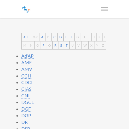
ALL
0-9
A
B
C
D
E
F
G
H
I
J
K
L
M
N
O
P
Q
R
S
T
U
V
W
X
Y
Z
Ad’AP
AMF
AMV
CCH
CDCI
CIAS
CNI
DGCL
DGF
DGP
DR
DSR