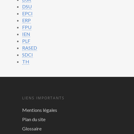
DSU
EPCI
ERP
FPU
IEN
PLF
RASED
SDCI
TH
LIENS IMPORTANTS
Mentions légales
Plan du site
Glossaire