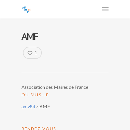
AMF
1
Association des Maires de France
OÙ SUIS-JE
amv84
>
AMF
RENDEZ-VOUS