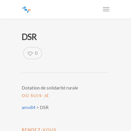
DSR
0
Dotation de solidarité rurale
OÙ SUIS-JE
amv84
>
DSR
RENDEZ-VOUS