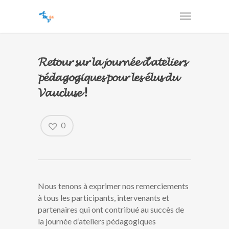
𝓡𝓮𝓽𝓸𝓾𝓻 𝓼𝓾𝓻 𝓵𝓪 𝓳𝓸𝓾𝓻𝓷𝓮́𝓮 𝓭’𝓪𝓽𝓮𝓵𝓲𝓮𝓻𝓼
𝓹𝓮́𝓭𝓪𝓰𝓸𝓰𝓲𝓺𝓾𝓮𝓼 𝓹𝓸𝓾𝓻 𝓵𝓮𝓼 𝓮́𝓵𝓾𝓼 𝓭𝓾
𝓥𝓪𝓾𝓬𝓵𝓾𝓼𝓮 !
0
Nous tenons à exprimer nos remerciements
à tous les participants, intervenants et
partenaires qui ont contribué au succès de
la journée d’ateliers pédagogiques