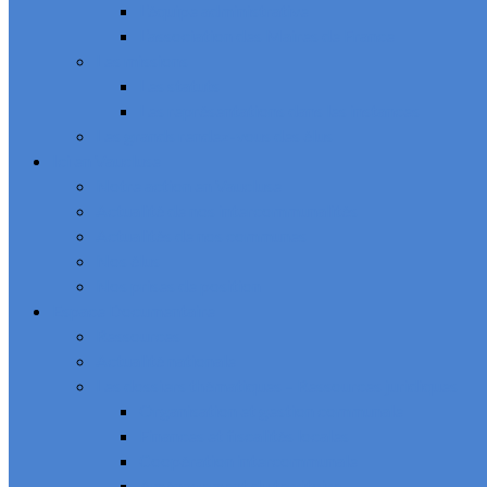
L’équipe administrative
L’association des Maires de France
Les missions
Les statuts
Les représentations dans les instances
Les grands rendez-vous des élus
Ici en Vaucluse
Notre action en Vaucluse
Actualité de nos intercommunalités
Actualités de nos communes
Nos élus
Nos prises de position
Espace Documentaire
Ressources
Actualité nationale
Les dossiers thématiques – Ressources juridiques
Organisation et gestion communale
Finances et fiscalités locales
Coopération intercommunale
Aménagement du territoire