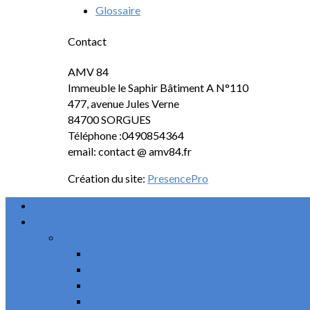
Glossaire
Contact
AMV 84
Immeuble le Saphir Bâtiment A N°110
477, avenue Jules Verne
84700 SORGUES
Téléphone :0490854364
email: contact @ amv84.fr
Création du site:
PresencePro
Accueil
Qui sommes nous?
Présentation
Les instances élues
Le conseil d’administration
Le bureau
Le Président et le 1er Vice – Président