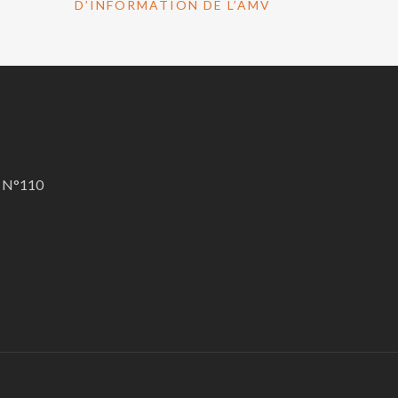
D’INFORMATION DE L’AMV
A N°110