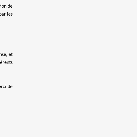
tion de
par les
nse, et
férents
erci de