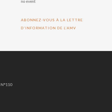
no event
ABONNEZ-VOUS À LA LETTRE
D’INFORMATION DE L’AMV
A N°110