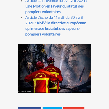
Article La Provence du 27 avril 2021 :
Une Motion en faveur du statut des
pompiers volontaires
Article L’Echo du Mardi du 30 avril
2020 :
AMV: la directive européenne
qui menace le statut des sapeurs-
pompiers volontaires