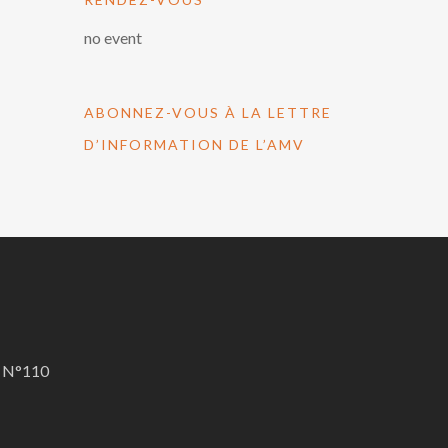
no event
ABONNEZ-VOUS À LA LETTRE
D’INFORMATION DE L’AMV
A N°110