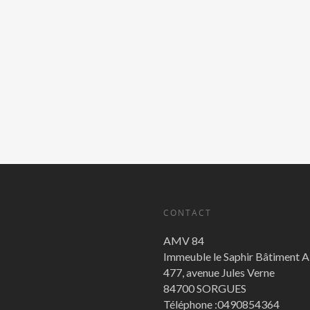
CONTACT
AMV 84
Immeuble le Saphir Bâtiment 
477, avenue Jules Verne
84700 SORGUES
Téléphone :0490854364