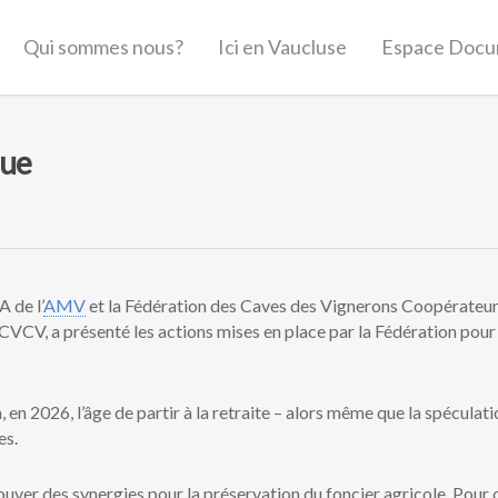
Qui sommes nous?
Ici en Vaucluse
Espace Docu
que
 de l’
AMV
et la Fédération des Caves des Vignerons Coopérateur
CV, a présenté les actions mises en place par la Fédération pour 
 en 2026, l’âge de partir à la retraite – alors même que la spéculati
es.
uver des synergies pour la préservation du foncier agricole. Pour 