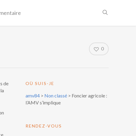
mentaire
0
s de
OÙ SUIS-JE
la
amv84
>
Non classé
>
Foncier agricole :
l’AMV s’implique
on
RENDEZ-VOUS
ce