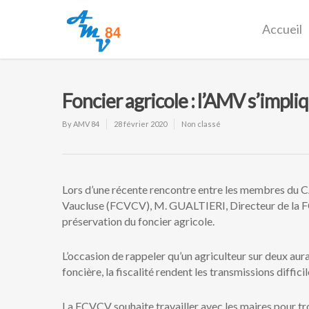
Accueil
Foncier agricole : l’AMV s’impli
By
AMV 84
28 février 2020
Non classé
Lors d’une récente rencontre entre les membres du CA
Vaucluse (FCVCV), M. GUALTIERI, Directeur de la FCV
préservation du foncier agricole.
L’occasion de rappeler qu’un agriculteur sur deux aura,
foncière, la fiscalité rendent les transmissions difficil
La FCVCV souhaite travailler avec les maires pour tro