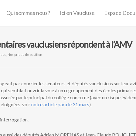
Qui sommes nous?
Ici en Vaucluse
Espace Docu
mentaires vauclusiens répondent à l’AMV
esse
,
Nos prises de position
geait par courrier les sénateurs et députés vauclusiens sur leur av
r qui semblait ouvrir la voie à un regroupement des écoles primaire
 assurée par le principal du collège concerné (avec un risque éviden
 éloignées, voir
notre article paru le 31 mars
).
interrogation.
mais aussi des députés Adrien MORENAS et Jean-Claude BOUCHET