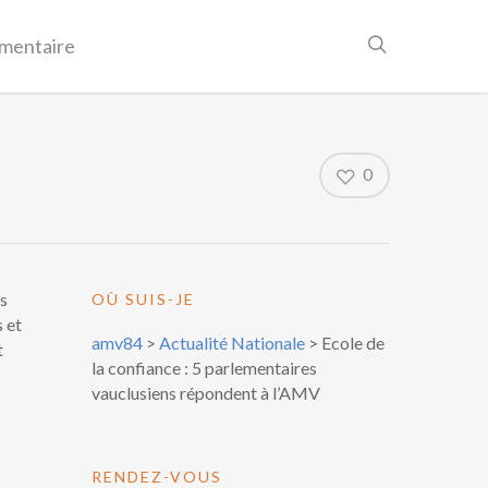
mentaire
0
is
OÙ SUIS-JE
s et
amv84
>
Actualité Nationale
>
Ecole de
t
la confiance : 5 parlementaires
vauclusiens répondent à l’AMV
RENDEZ-VOUS
,