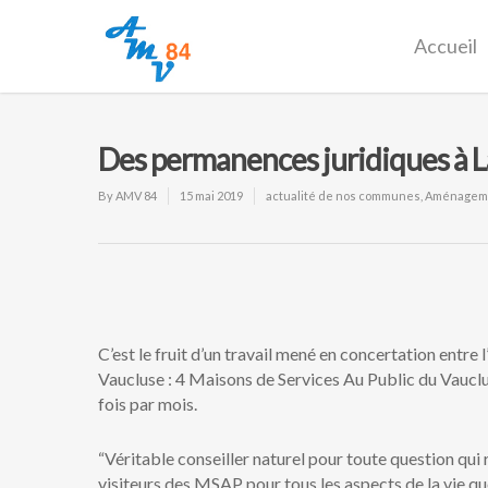
Accueil
Des permanences juridiques à L
By
AMV 84
15 mai 2019
actualité de nos communes
,
Aménagemen
C’est le fruit d’un travail mené en concertation entre
Vaucluse : 4 Maisons de Services Au Public du Vaucl
fois par mois.
“Véritable conseiller naturel pour toute question qui r
visiteurs des MSAP pour tous les aspects de la vie qu