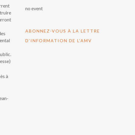
rrent
no event
truire
urront
ABONNEZ-VOUS À LA LETTRE
des
ental
D’INFORMATION DE L’AMV
ublic.
esse)
ès à
Jean-