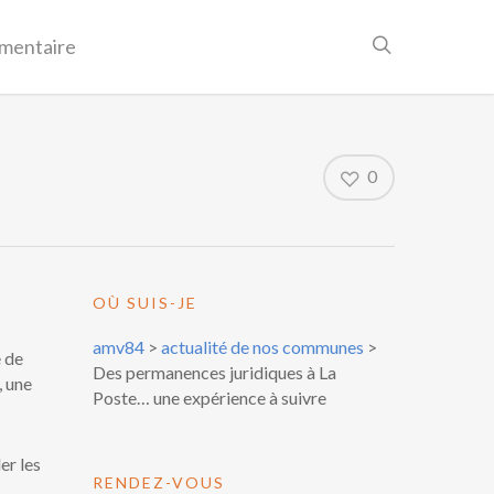
mentaire
0
OÙ SUIS-JE
amv84
>
actualité de nos communes
>
e de
Des permanences juridiques à La
, une
Poste… une expérience à suivre
er les
RENDEZ-VOUS