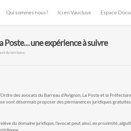
Qui sommes nous?
Ici en Vaucluse
Espace Docu
a Poste… une expérience à suivre
t du territoire
 l’Ordre des avocats du Barreau d’Avignon, La Poste et la Préfectur
use vont désormais proposer des permanences juridiques gratuites
elève du domaine juridique, l’avocat peut ainsi, en proximité, aiguill
otidienne.