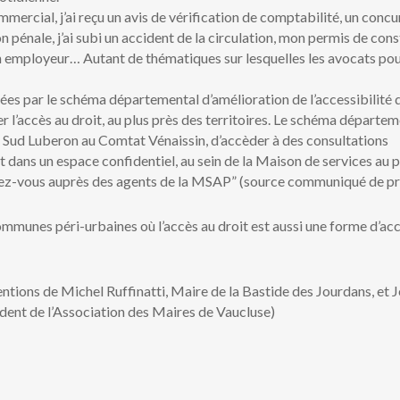
mmercial, j’ai reçu un avis de vérification de comptabilité, un concu
n pénale, j’ai subi un accident de la circulation, mon permis de cons
 mon employeur… Autant de thématiques sur lesquelles les avocats po
tées par le schéma départemental d’amélioration de l’accessibilité 
r l’accès au droit, au plus près des territoires. Le schéma départem
du Sud Luberon au Comtat Vénaissin, d’accèder à des consultations
t dans un espace confidentiel, au sein de la Maison de services au p
ndez-vous auprès des agents de la MSAP” (source communiqué de pr
munes péri-urbaines où l’accès au droit est aussi une forme d’acc
entions de Michel Ruffinatti, Maire de la Bastide des Jourdans, et 
ident de l’Association des Maires de Vaucluse)