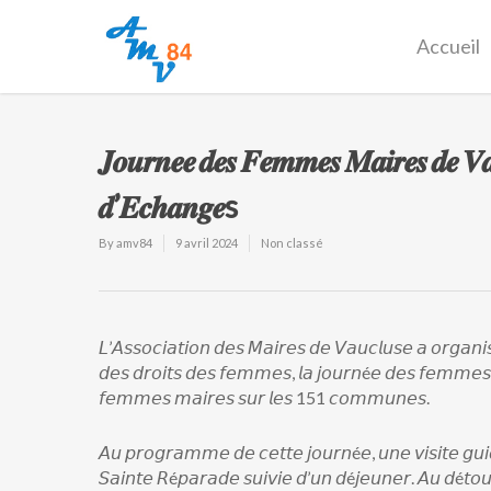
Accueil
𝑱𝒐𝒖𝒓𝒏𝒆𝒆 𝒅𝒆𝒔 𝑭𝒆𝒎𝒎𝒆𝒔 𝑴𝒂𝒊𝒓𝒆𝒔 𝒅𝒆 𝑽𝒂
𝒅’𝑬𝒄𝒉𝒂𝒏𝒈𝒆s
By
amv84
9 avril 2024
Non classé
𝘓’𝘈𝘴𝘴𝘰𝘤𝘪𝘢𝘵𝘪𝘰𝘯 𝘥𝘦𝘴 𝘔𝘢𝘪𝘳𝘦𝘴 𝘥𝘦 𝘝𝘢𝘶𝘤𝘭𝘶𝘴𝘦 𝘢 𝘰𝘳𝘨𝘢𝘯𝘪
𝘥𝘦𝘴 𝘥𝘳𝘰𝘪𝘵𝘴 𝘥𝘦𝘴 𝘧𝘦𝘮𝘮𝘦𝘴, 𝘭𝘢 𝘫𝘰𝘶𝘳𝘯é𝘦 𝘥𝘦𝘴 𝘧𝘦𝘮𝘮𝘦
𝘧𝘦𝘮𝘮𝘦𝘴 𝘮𝘢𝘪𝘳𝘦𝘴 𝘴𝘶𝘳 𝘭𝘦𝘴 151 𝘤𝘰𝘮𝘮𝘶𝘯𝘦𝘴.
𝘈𝘶 𝘱𝘳𝘰𝘨𝘳𝘢𝘮𝘮𝘦 𝘥𝘦 𝘤𝘦𝘵𝘵𝘦 𝘫𝘰𝘶𝘳𝘯é𝘦, 𝘶𝘯𝘦 𝘷𝘪𝘴𝘪𝘵𝘦 𝘨𝘶
𝘚𝘢𝘪𝘯𝘵𝘦 𝘙é𝘱𝘢𝘳𝘢𝘥𝘦 𝘴𝘶𝘪𝘷𝘪𝘦 𝘥’𝘶𝘯 𝘥é𝘫𝘦𝘶𝘯𝘦𝘳. 𝘈𝘶 𝘥é𝘵𝘰𝘶