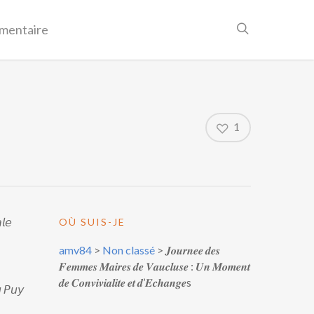
mentaire
1
𝘭𝘦
OÙ SUIS-JE
amv84
>
Non classé
>
𝑱𝒐𝒖𝒓𝒏𝒆𝒆 𝒅𝒆𝒔
𝑭𝒆𝒎𝒎𝒆𝒔 𝑴𝒂𝒊𝒓𝒆𝒔 𝒅𝒆 𝑽𝒂𝒖𝒄𝒍𝒖𝒔𝒆 : 𝑼𝒏 𝑴𝒐𝒎𝒆𝒏𝒕
𝒅𝒆 𝑪𝒐𝒏𝒗𝒊𝒗𝒊𝒂𝒍𝒊𝒕𝒆 𝒆𝒕 𝒅’𝑬𝒄𝒉𝒂𝒏𝒈𝒆s
 𝘗𝘶𝘺