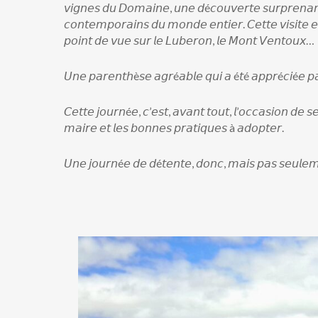
𝘷𝘪𝘨𝘯𝘦𝘴 𝘥𝘶 𝘋𝘰𝘮𝘢𝘪𝘯𝘦, 𝘶𝘯𝘦 𝘥é𝘤𝘰𝘶𝘷𝘦𝘳𝘵𝘦 𝘴𝘶𝘳𝘱𝘳𝘦𝘯𝘢𝘯𝘵𝘦 
𝘤𝘰𝘯𝘵𝘦𝘮𝘱𝘰𝘳𝘢𝘪𝘯𝘴 𝘥𝘶 𝘮𝘰𝘯𝘥𝘦 𝘦𝘯𝘵𝘪𝘦𝘳. 𝘊𝘦𝘵𝘵𝘦 𝘷𝘪𝘴𝘪𝘵𝘦 
𝘱𝘰𝘪𝘯𝘵 𝘥𝘦 𝘷𝘶𝘦 𝘴𝘶𝘳 𝘭𝘦 𝘓𝘶𝘣𝘦𝘳𝘰𝘯, 𝘭𝘦 𝘔𝘰𝘯𝘵 𝘝𝘦𝘯𝘵𝘰𝘶𝘹…
𝘜𝘯𝘦 𝘱𝘢𝘳𝘦𝘯𝘵𝘩è𝘴𝘦 𝘢𝘨𝘳é𝘢𝘣𝘭𝘦 𝘲𝘶𝘪 𝘢 é𝘵é 𝘢𝘱𝘱𝘳é𝘤𝘪é𝘦 𝘱𝘢
𝘊𝘦𝘵𝘵𝘦 𝘫𝘰𝘶𝘳𝘯é𝘦, 𝘤’𝘦𝘴𝘵, 𝘢𝘷𝘢𝘯𝘵 𝘵𝘰𝘶𝘵, 𝘭’𝘰𝘤𝘤𝘢𝘴𝘪𝘰𝘯 𝘥𝘦 𝘴
𝘮𝘢𝘪𝘳𝘦 𝘦𝘵 𝘭𝘦𝘴 𝘣𝘰𝘯𝘯𝘦𝘴 𝘱𝘳𝘢𝘵𝘪𝘲𝘶𝘦𝘴 à 𝘢𝘥𝘰𝘱𝘵𝘦𝘳.
𝘜𝘯𝘦 𝘫𝘰𝘶𝘳𝘯é𝘦 𝘥𝘦 𝘥é𝘵𝘦𝘯𝘵𝘦, 𝘥𝘰𝘯𝘤, 𝘮𝘢𝘪𝘴 𝘱𝘢𝘴 𝘴𝘦𝘶𝘭𝘦