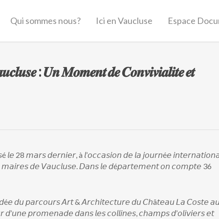
Qui sommes nous?
Ici en Vaucluse
Espace Docu
𝒄𝒍𝒖𝒔𝒆 : 𝑼𝒏 𝑴𝒐𝒎𝒆𝒏𝒕 𝒅𝒆 𝑪𝒐𝒏𝒗𝒊𝒗𝒊𝒂𝒍𝒊𝒕𝒆 𝒆𝒕
é 𝘭𝘦 28 𝘮𝘢𝘳𝘴 𝘥𝘦𝘳𝘯𝘪𝘦𝘳, à 𝘭’𝘰𝘤𝘤𝘢𝘴𝘪𝘰𝘯 𝘥𝘦 𝘭𝘢 𝘫𝘰𝘶𝘳𝘯é𝘦 𝘪𝘯𝘵𝘦𝘳𝘯𝘢𝘵𝘪𝘰𝘯
𝘴 𝘮𝘢𝘪𝘳𝘦𝘴 𝘥𝘦 𝘝𝘢𝘶𝘤𝘭𝘶𝘴𝘦. 𝘋𝘢𝘯𝘴 𝘭𝘦 𝘥é𝘱𝘢𝘳𝘵𝘦𝘮𝘦𝘯𝘵 𝘰𝘯 𝘤𝘰𝘮𝘱𝘵𝘦 36
𝘥é𝘦 𝘥𝘶 𝘱𝘢𝘳𝘤𝘰𝘶𝘳𝘴 𝘈𝘳𝘵 & 𝘈𝘳𝘤𝘩𝘪𝘵𝘦𝘤𝘵𝘶𝘳𝘦 𝘥𝘶 𝘊𝘩â𝘵𝘦𝘢𝘶 𝘓𝘢 𝘊𝘰𝘴𝘵𝘦 𝘢
 𝘥’𝘶𝘯𝘦 𝘱𝘳𝘰𝘮𝘦𝘯𝘢𝘥𝘦 𝘥𝘢𝘯𝘴 𝘭𝘦𝘴 𝘤𝘰𝘭𝘭𝘪𝘯𝘦𝘴, 𝘤𝘩𝘢𝘮𝘱𝘴 𝘥’𝘰𝘭𝘪𝘷𝘪𝘦𝘳𝘴 𝘦𝘵