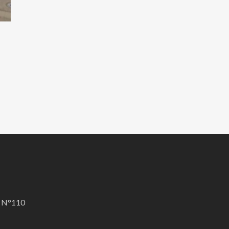
A N°110