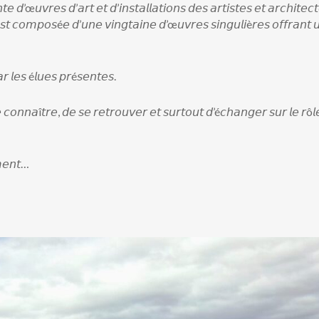
𝘥’œ𝘶𝘷𝘳𝘦𝘴 𝘥’𝘢𝘳𝘵 𝘦𝘵 𝘥’𝘪𝘯𝘴𝘵𝘢𝘭𝘭𝘢𝘵𝘪𝘰𝘯𝘴 𝘥𝘦𝘴 𝘢𝘳𝘵𝘪𝘴𝘵𝘦𝘴 𝘦𝘵 𝘢𝘳𝘤𝘩𝘪𝘵𝘦𝘤
𝘴𝘵 𝘤𝘰𝘮𝘱𝘰𝘴é𝘦 𝘥’𝘶𝘯𝘦 𝘷𝘪𝘯𝘨𝘵𝘢𝘪𝘯𝘦 𝘥’œ𝘶𝘷𝘳𝘦𝘴 𝘴𝘪𝘯𝘨𝘶𝘭𝘪è𝘳𝘦𝘴 𝘰𝘧𝘧𝘳𝘢𝘯𝘵 
 𝘭𝘦𝘴 é𝘭𝘶𝘦𝘴 𝘱𝘳é𝘴𝘦𝘯𝘵𝘦𝘴.
𝘦 𝘤𝘰𝘯𝘯𝘢î𝘵𝘳𝘦, 𝘥𝘦 𝘴𝘦 𝘳𝘦𝘵𝘳𝘰𝘶𝘷𝘦𝘳 𝘦𝘵 𝘴𝘶𝘳𝘵𝘰𝘶𝘵 𝘥’é𝘤𝘩𝘢𝘯𝘨𝘦𝘳 𝘴𝘶𝘳 𝘭𝘦 𝘳ô𝘭
𝘮𝘦𝘯𝘵…