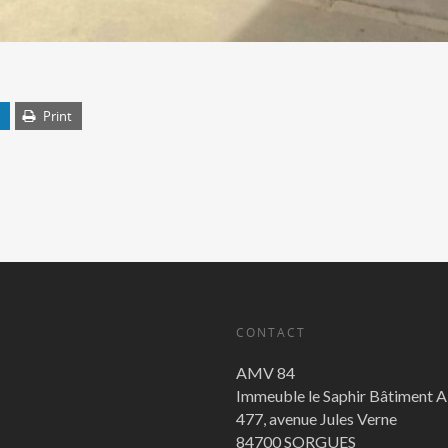
Print
CONTACT
AMV 84
Immeuble le Saphir Bâtiment 
477, avenue Jules Verne
84700 SORGUES